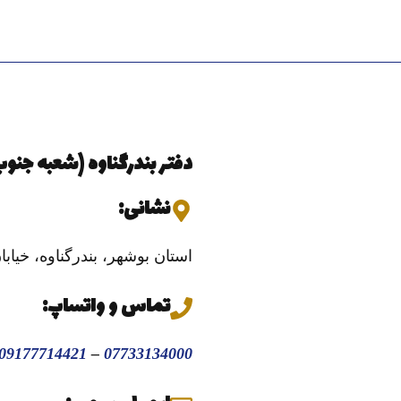
دفتر بندرگناوه (شعبه جنوب
نشانی:
استان بوشهر، بندرگناوه، خیاب
تماس و واتساپ:
09177714421
–
07733134000