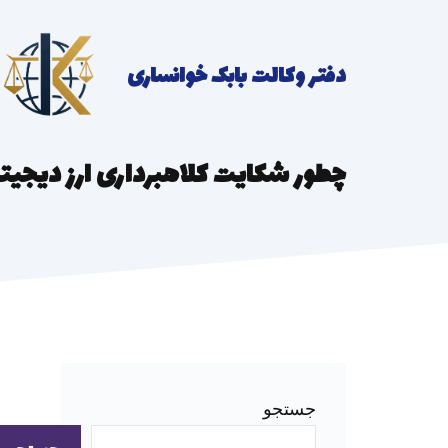
رش
ه
دفتر وکالت بابک خوانساری
حتوا
چطور شکایت کلاهبرداری ارز دیجیتا
جستجو