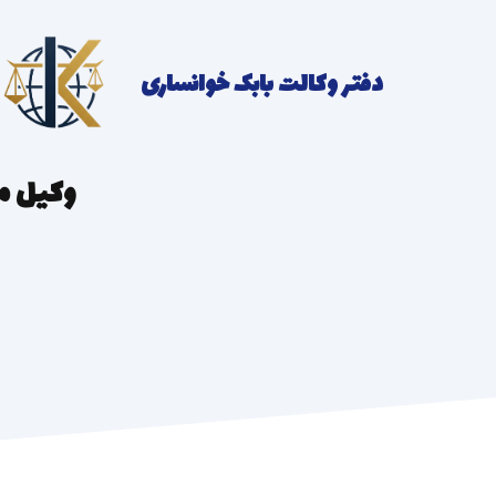
رش
ه
دفتر وکالت بابک خوانساری
حتوا
وکیل م